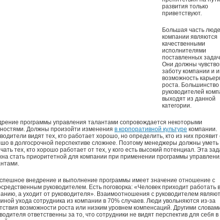
развития только
приветствуют.
Большая часть люд
компании являются
качественными
исполнителями
поставленных задач
Они должны чувство
заботу компании и 
возможность карьер
роста. Большинство
руководителей комп
выходят из данной
категории.
дрение программы управления талантами сопровождается некоторыми
дностями. Должны произойти изменения
в корпоративной культуре
компании.
водители видят тех, кто работает хорошо, но определить, кто из них проявит
шо в долгосрочной перспективе сложнее. Поэтому менеджеры должны уметь
чать тех, кто хорошо работает от тех, у кого есть высокий потенциал. Эта за
на стать приоритетной для компании при применении программы управлени
нтами.
успешное внедрение и выполнение программы имеет значение отношение с
средственным руководителем. Есть поговорка: «Человек приходит работать 
анию, а уходит от руководителя». Взаимоотношения с руководителем являю
иной ухода сотрудника из компании в 70% случаев. Люди увольняются из-за
тствия возможности роста или низким уровнем компенсаций. Другими словам
водителя ответственны за то, что сотрудники не видят перспектив для себя в