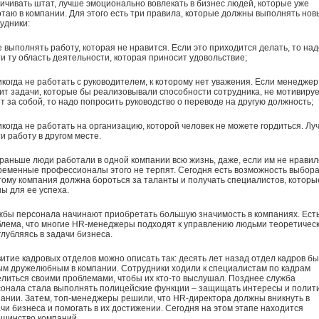
ичивать штат, лучше эмоционально вовлекать в бизнес людей, которые уже
таю в компании. Для этого есть три правила, которые должны выполнять нов
удники:
е выполнять работу, которая не нравится. Если это приходится делать, то над
и ту область деятельности, которая приносит удовольствие;
икогда не работать с руководителем, к которому нет уважения. Если менеджер
ит задачи, которые бы реализовывали способности сотрудника, не мотивируе
т за собой, то надо попросить руководство о переводе на другую должность;
икогда не работать на организацию, которой человек не можете гордиться. Лу
и работу в другом месте.
раньше люди работали в одной компании всю жизнь, даже, если им не нравил
еменные профессионалы этого не терпят. Сегодня есть возможность выбора
ому компания должна бороться за таланты и получать специалистов, которы
ы для ее успеха.
бы персонала начинают приобретать большую значимость в компаниях. Ест
лема, что многие HR-менеджеры подходят к управлению людьми теоретическ
глубляясь в задачи бизнеса.
итие кадровых отделов можно описать так: десять лет назад отдел кадров б
м дружелюбным в компании. Сотрудники ходили к специалистам по кадрам
литься своими проблемами, чтобы их кто-то выслушал. Позднее служба
онала стала выполнять полицейские функции – защищать интересы и полит
ании. Затем, топ-менеджеры решили, что HR-директора должны вникнуть в
чи бизнеса и помогать в их достижении. Сегодня на этом этапе находится
ьшинство компаний.