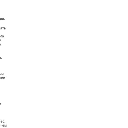
ии.
вать
его
у
а
ь
нии
нии
е
ес.
 чем