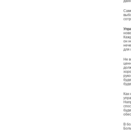
данн
Сам
выб
сотр
Упр
ново
Кажд
он н
нече
для 
Не в
ценн
долж
хоро
руко
буде
буде
Как 
упра
Напр
спос
буде
обес
В бо
Боль