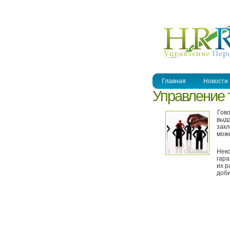
УПРАВЛЕНИЕ ПЕРСОНАЛОМ
Главная
Новости
Управление 
Гово
выда
закл
може
Неко
гара
их р
доби