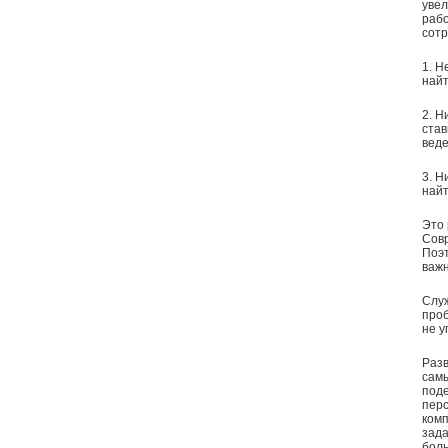
увел
рабо
сотр
1. Н
найт
2. Н
став
веде
3. Н
найт
Это 
Совр
Поэт
важн
Служ
проб
не у
Разв
самы
поде
перс
комп
зада
бол