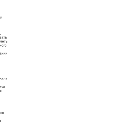
ей
.
вать
иметь
ного
аний
 себя
дача
я
в
тся
и –