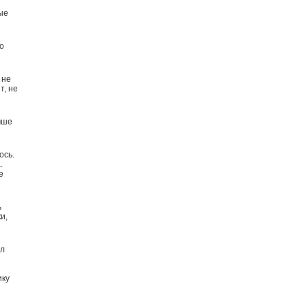
ые
о
 не
т, не
чше
ось.
.
е
ь
и,
ыл
ику