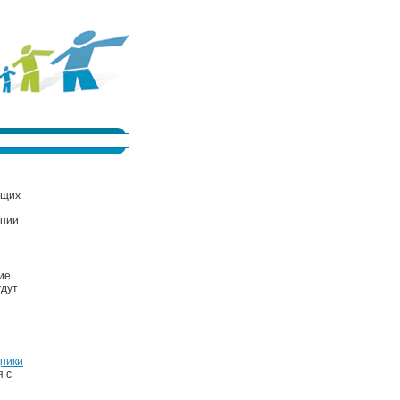
ющих
ании
ие
удут
ники
 с
и