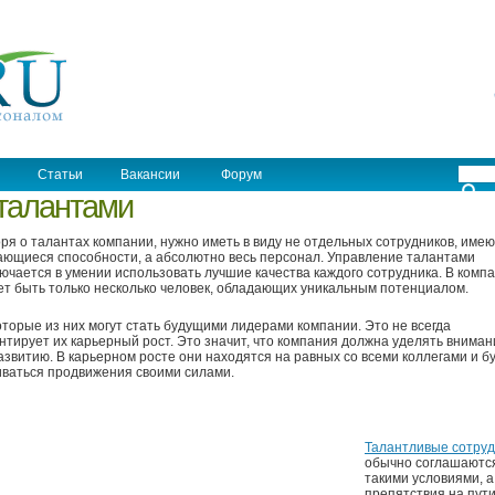
Статьи
Вакансии
Форум
талантами
ря о талантах компании, нужно иметь в виду не отдельных сотрудников, име
ющиеся способности, а абсолютно весь персонал. Управление талантами
ючается в умении использовать лучшие качества каждого сотрудника. В комп
т быть только несколько человек, обладающих уникальным потенциалом.
торые из них могут стать будущими лидерами компании. Это не всегда
нтирует их карьерный рост. Это значит, что компания должна уделять вниман
азвитию. В карьерном росте они находятся на равных со всеми коллегами и б
ваться продвижения своими силами.
Талантливые сотруд
обычно соглашаются
такими условиями, а
препятствия на пут