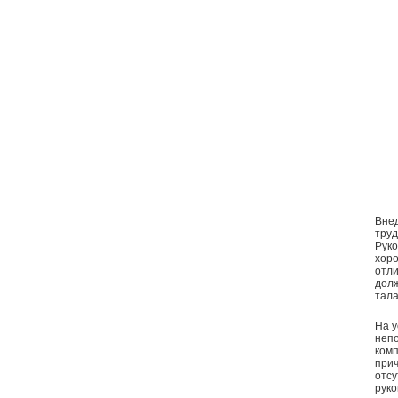
Вне
тру
Руко
хоро
отли
долж
тала
На 
непо
комп
прич
отсу
руко