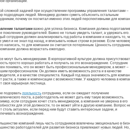
ой организации.
ой сложной задачей при осуществлении программы управления талантами –
ор подходящих людей. Менеджер должен суметь объяснить остальным
удникам, почему он посчитал именно этих людей перспективными для компан
авление талантами
важно для успеха бизнеса. Компания должна подготавли
е поколение руководителей. Важно не только увидеть талант, а удержать его.
ый сотрудник должен анализировать год работы в компании и находить то, ч
е умел и не знал год назад, и вписывать новые строки в резюме. Если человек
го написать, то для компании он считается потерянным. Ценность сотрудник
компании должна возрастать ежегодно.
се могут быть менеджерами. В корпоративной культуре должна присутствоват
ость просто хорошо работать и получать за это вознаграждение. Сотрудник
ен понимать, что он может быть профессиональным менеджером, а может –
шим профессионалом. Он должен иметь возможность роста и в качестве
водителя, и в качестве специалиста. Каждый год ваша значимость для компа
т расти, а также и компенсации с возможностями. У каждого человека в компа
т своя карьерная лестница.
не подорвать
лояльность
сотрудника, если он ожидает получение
вленческого поста, а работодатель не может дать ему такую возможность.
имер, если сотрудник хочет стать менеджером, а компания не уверена в его
обностях для этой должности, то он может уйти в другую компанию. Вопрос н
т столь актуален, если перед ним будут ставить интересные задачи, и
печивать вознаграждение.
льшинстве компаний лишь часть сотрудников вовлечены эмоционально в бизн
шинство работодателей для развития бизнеса привлекают новых людей. Но,