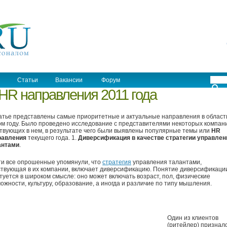
Статьи
Вакансии
Форум
HR направления 2011 года
атье представлены самые приоритетные и актуальные направления в облас
ом году. Было проведено исследование с представителями некоторых компан
твующих в нем, в результате чего были выявлены популярные темы или
HR
равления
текущего года. 1.
Диверсификация в качестве стратегии управлен
антами
.
ти все опрошенные упомянули, что
стратегия
управления талантами,
твующая в их компании, включает диверсификацию. Понятие диверсификаци
туется в широком смысле: оно может включать возраст, пол, физические
ожности, культуру, образование, а иногда и различие по типу мышления.
Один из клиентов
(ритейлер) призналс