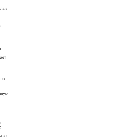
ла в
в
т
вает
 на
нную
т
о
и со