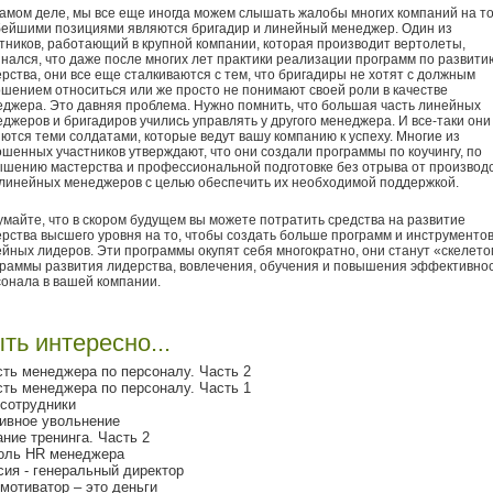
амом деле, мы все еще иногда можем слышать жалобы многих компаний на то
бейшими позициями являются бригадир и линейный менеджер. Один из
тников, работающий в крупной компании, которая производит вертолеты,
нался, что даже после многих лет практики реализации программ по развити
рства, они все еще сталкиваются с тем, что бригадиры не хотят с должным
шением относиться или же просто не понимают своей роли в качестве
джера. Это давняя проблема. Нужно помнить, что большая часть линейных
джеров и бригадиров учились управлять у другого менеджера. И все-таки они
ются теми солдатами, которые ведут вашу компанию к успеху. Многие из
шенных участников утверждают, что они создали программы по коучингу, по
шению мастерства и профессиональной подготовке без отрыва от производ
линейных менеджеров с целью обеспечить их необходимой поддержкой.
майте, что в скором будущем вы можете потратить средства на развитие
рства высшего уровня на то, чтобы создать больше программ и инструменто
йных лидеров. Эти программы окупят себя многократно, они станут «скелет
раммы развития лидерства, вовлечения, обучения и повышения эффективно
онала в вашей компании.
ть интересно...
ть менеджера по персоналу. Часть 2
ть менеджера по персоналу. Часть 1
сотрудники
ивное увольнение
ние тренинга. Часть 2
оль HR менеджера
ия - генеральный директор
мотиватор – это деньги