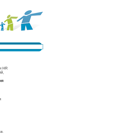
ти HR
ий,
ия
и
я,