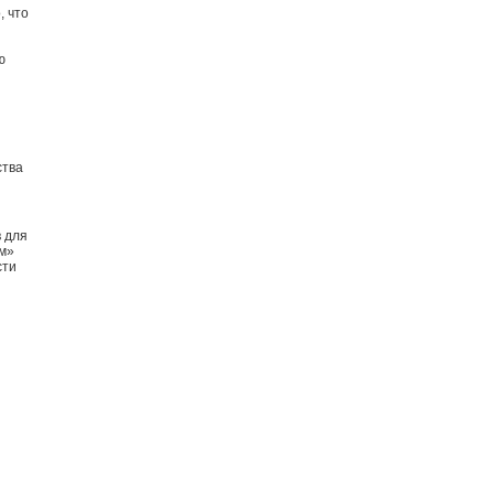
, что
ю
ства
в для
ом»
сти