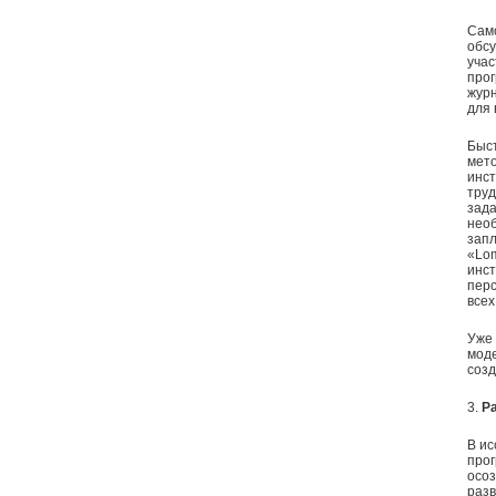
Само
обсу
учас
прог
журн
для 
Быст
мето
инст
труд
зада
необ
запл
«Lom
инс
перс
всех
Уже 
моде
созд
3.
Р
В ис
про
осоз
разв