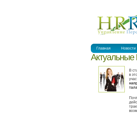
УПРАВЛЕНИЕ ПЕРСОНАЛОМ
Главная
Новости
Актуальные 
В ст
в эт
учас
нап
тал
Поч
дейс
трак
возм