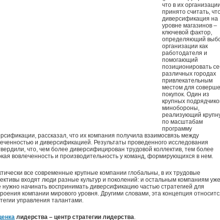
что в их организаци
принято считать, чт
диверсификация на
уровне магазинов –
ключевой фактор,
определяющий выбо
организации как
работодателя и
помогающий
позиционировать се
различных городах
привлекательным
местом для соверш
покупок. Один из
крупных подрядчико
минобороны,
реализующий крупн
по масштабам
программу
рсификации, рассказал, что их компания получила взаимосвязь между
еченностью и диверсификацией. Результаты проведенного исследования
вердили, что, чем более диверсифицирован трудовой коллектив, тем более
кая вовлеченность и производительность у команд, формирующихся в нем.
тически все современные крупные компании глобальны, в их трудовые
ективы входят люди разные культур и поколений: и остальным компаниям уж
 нужно начинать воспринимать диверсификацию частью стратегией для
роения компании мирового уровня. Другими словами, эта концепция относитс
тегии управления талантами.
ценка
лидерства – центр стратегии лидерства
.