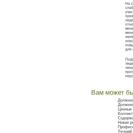
На с
сла
учас
приз
лиде
отно
мене
мене
явля
опро
повы
для 
Поду
лиде
лине
прог
перс
Вам может бы
Должнос
Должнос
Ценные 
Коллект
Содержа
Новая р
Професс
Лучший 