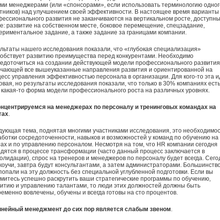
ми менеджерами (или «спонсорами», если использовать терминологию одног
тников) над улучшением своей эффективности. В настоящее время варианты
ессионального развития не заканчиваются на вертикальном росте, доступн
е: развитие на собственном месте, боковое перемещение, спецзадание,
ериментальное задание, а также задание за границами компании.
льтаты нашего исследования показали, что «глубокая специализация»
обствует развитию преимущества перед конкурентами. Необходимо
едоточиться на создании действующей модели профессионального развития
ючающей все вышеуказанные направления развития и ориентированной на
есс управления эффективностью персонала в организации. Для кого-то эта 
овая, но результаты исследования показали, что только в 30% компаниях ест
 какая-то форма модели профессионального роста на различных уровнях.
онцентрируемся на менеджерах по персоналу и тренинговых командах на
тах
.
ующая тема, поднятая многими участниками исследования, это необходимо
ботки сосредоточенности, навыков и возможностей у команд по обучению на
ах и по управлению персоналом. Несмотря на том, что HR компании сегодня
дятся в процессе трансформации (часто данный процесс заключается в
олидации), спрос на тренеров и менеджеров по персоналу будет всегда. Сего
коучи, завтра будут консультантами, а затем администраторами. Большинство
попали на эту должность без специальной углубленной подготовки. Если вы
митесь успешно раскрутить ваши стратегические программы по обучению,
итию и управлению талантами, то люди этих должностей должны быть
еменно вовлечены, обучены и всегда готовы на сто процентов.
инейный менеджмент до сих пор является слабым звеном
.