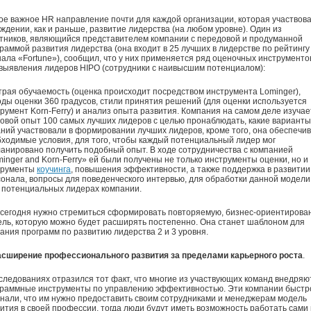
е важное HR направление почти для каждой организации, которая участвова
ждении, как и раньше, развитие лидерства (на любом уровне). Один из
тников, являющийся представителем компании с передовой и продуманной
раммой развития лидерства (она входит в 25 лучших в лидерстве по рейтингу
ала «Fortune»), сообщил, что у них применяется ряд оценочных инструменто
выявления лидеров HIPO (сотрудники с наивысшим потенциалом):
рая обучаемость (оценка происходит посредством инструмента Lominger),
ды оценки 360 градусов, стили принятия решений (для оценки используется
румент Korn-Ferry) и анализ опыта развития. Компания на самом деле изучае
овой опыт 100 самых лучших лидеров с целью пронаблюдать, какие варианты
ний участвовали в формировании лучших лидеров, кроме того, она обеспечи
ходимые условия, для того, чтобы каждый потенциальный лидер мог
анировано получить подобный опыт. В ходе сотрудничества с компанией
inger and Korn-Ferry» ей были получены не только инструменты оценки, но и
трументы
коучинга
, повышения эффективности, а также поддержка в развитии
онала, вопросы для поведенческого интервью, для обработки данной модели
 потенциальных лидерах компании.
сегодня нужно стремиться сформировать повторяемую, бизнес-ориентирова
ль, которую можно будет расширять постепенно. Она станет шаблоном для
ания программ по развитию лидерства 2 и 3 уровня.
асширение профессионального развития за пределами карьерного роста
.
следованиях отразился тот факт, что многие из участвующих команд внедряю
граммные инструменты по управлению эффективностью. Эти компании быстр
нали, что им нужно предоставить своим сотрудниками и менеджерам модель
ития в своей профессии, тогда люди будут иметь возможность работать сами 