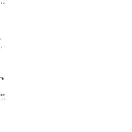
о из
ы
,
идея
ь
сть
дня
 из