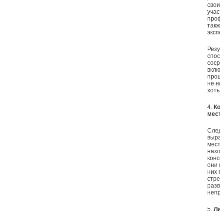
свои
учас
проф
такж
эксп
Резу
спос
соср
вкл
проц
не н
хоть
4.
К
мес
След
выра
мест
нахо
конс
они 
них 
стре
разв
непр
5.
Л