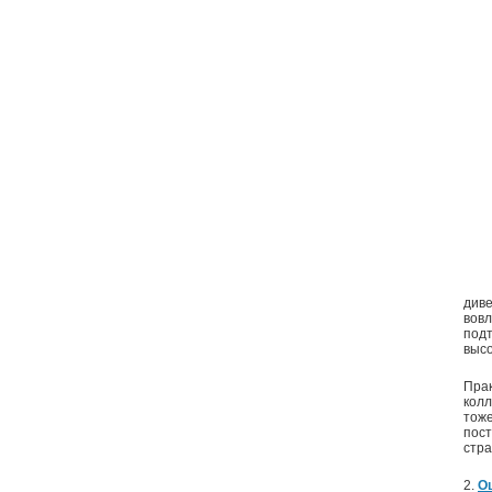
диве
вовл
подт
высо
Прак
колл
тоже
пост
стра
2.
О