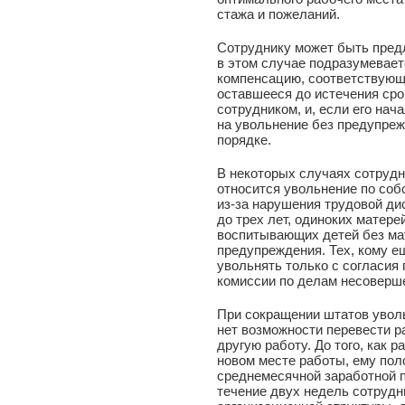
стажа и пожеланий.
Сотруднику может быть пред
в этом случае подразумевает
компенсацию, соответствующ
оставшееся до истечения сро
сотрудником, и, если его нач
на увольнение без предупреж
порядке.
В некоторых случаях сотрудн
относится увольнение по соб
из-за нарушения трудовой д
до трех лет, одиноких матерей
воспитывающих детей без мат
предупреждения. Тех, кому е
увольнять только с согласия
комиссии по делам несоверш
При сокращении штатов уволь
нет возможности перевести ра
другую работу. До того, как 
новом месте работы, ему пол
среднемесячной заработной п
течение двух недель сотрудн