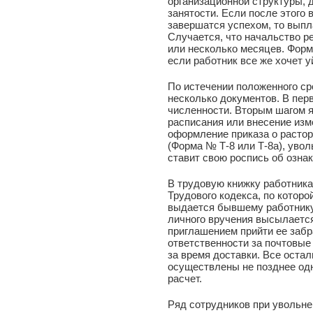
организационной структуры, 
занятости. Если после этого 
завершатся успехом, то выпл
Случается, что начальство р
или несколько месяцев. Форм
если работник все же хочет у
По истечении положенного ср
несколько документов. В пер
численности. Вторым шагом 
расписания или внесение изм
оформление приказа о растор
(Форма № Т-8 или Т-8а), уво
ставит свою роспись об озна
В трудовую книжку работника
Трудового кодекса, по которо
выдается бывшему работнику 
личного вручения высылается
приглашением прийти ее забр
ответственности за почтовые
за время доставки. Все ост
осуществлены не позднее одн
расчет.
Ряд сотрудников при увольне