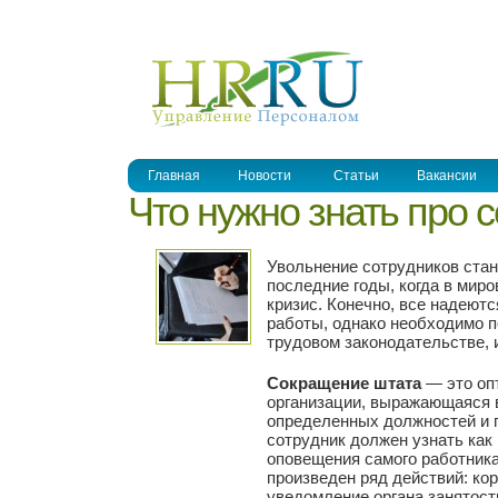
УПРАВЛЕНИЕ ПЕРСОНАЛОМ
Главная
Новости
Статьи
Вакансии
Что нужно знать про 
Увольнение сотрудников стан
последние годы, когда в мир
кризис. Конечно, все надеют
работы, однако необходимо п
трудовом законодательстве, 
Сокращение штата
— это оп
организации, выражающаяся 
определенных должностей и 
сотрудник должен узнать как
оповещения самого работник
произведен ряд действий: ко
уведомление органа занятост