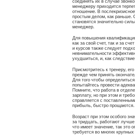
соединять их в случае звонко
менеджеру приходится терпет
отношение. В послекризисное
простым делом, как раньше. 
становятся значительно силь
менеджер.
Для повышения квалификации
как за свой счет, так и за с
и курсов также следует подхо
невнимательности эффективн
ухудшиться, и, как следстви
Присмотритесь к тренеру, его
прежде чем принять окончате
Для того чтобы определиться 
попытайтесь провести адеква
Помните, что работа в отдел
зарплату, но при этом и треб
справляется с поставленными
прибыль, быстро прощаются.
Возраст при этом особого зна
за тридцать, работают лучше
что имеет значение, так это 
требуется во многих крупных