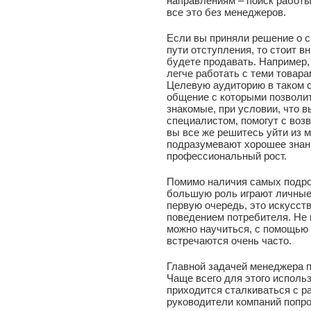
направлениям – поиск работы
все это без менеджеров.
Если вы приняли решение о с
пути отступления, то стоит в
будете продавать. Например
легче работать с теми товара
Целевую аудиторию в таком 
общение с которыми позволи
знакомые, при условии, что 
специалистом, помогут с воз
вы все же решитесь уйти из 
подразумевают хорошее знани
профессиональный рост.
Помимо наличия самых подро
большую роль играют личные
первую очередь, это искусст
поведением потребителя. Не 
можно научиться, с помощью 
встречаются очень часто.
Главной задачей менеджера п
Чаще всего для этого исполь
приходится сталкиваться с р
руководители компаний попр