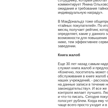
сотруднику, который работал
комментирует Янина Ольховс
ожидания и требования тайно
индивидуальную награду».
В МакДональдз тоже общепри
«тайных покупателей». По ит
месяц получает рейтинг, кот
определяет, какие у данного
возможности для повышения к
ниже, тем эффективнее серви
заведении.
Книга жалоб
Еще 30 лет назад самым над
служил книга жалоб и предло
«Конечно, посетитель может 
обслуживания в книге жалоб 
наших учреждений, - расска
на данные записи в течение 
законодательству». И все же
контроля желает лучшего. Лю
и что-то писать. Сегодня пок
голосует рублем. Когда ему чт
чаще всего просто уходит и в