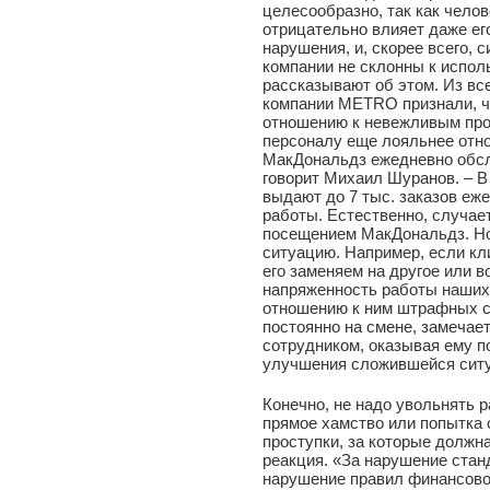
целесообразно, так как чело
отрицательно влияет даже его
нарушения, и, скорее всего, 
компании не склонны к испол
рассказывают об этом. Из в
компании METRO признали, чт
отношению к невежливым про
персоналу еще лояльнее отно
МакДональдз ежедневно обслу
говорит Михаил Шуранов. – В
выдают до 7 тыс. заказов еж
работы. Естественно, случае
посещением МакДональдз. Но
ситуацию. Например, если кл
его заменяем на другое или 
напряженность работы наших 
отношению к ним штрафных с
постоянно на смене, замечает
сотрудником, оказывая ему п
улучшения сложившейся ситу
Конечно, не надо увольнять 
прямое хамство или попытка 
проступки, за которые должн
реакция. «За нарушение стан
нарушение правил финансово