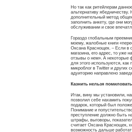
Но так как ритейлерам данное
альтернативу ябедничеству.
дополнительный метод общени
заполнить анкету, где они мо
обслуживании и свое впечатл
Гораздо глобальным преемник
моему, жалобные книги «пере
Оксана Краснощек. – Если в 
магазина, его адрес, то уже 
отзывы о нем». А некоторые 
для этого используются, как 
микроблог в Тwitter и других 
адуиторию направлено завед
Казнить нельзя помиловать
Итак, вину мы установили, н
позволил себе нахамить поку
подарок, который был положен
Понимание и попустительство
преступление должно быть на
штрафы, выговоры, показате
считает Оксана Краснощек, х
возможность дальше работат