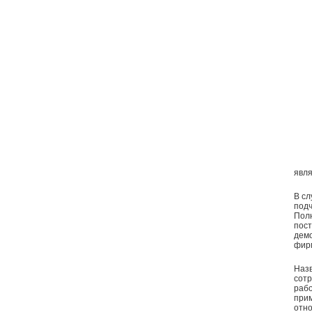
явл
В сл
подч
Полн
пост
демо
фир
Назв
сотр
рабо
прим
отно