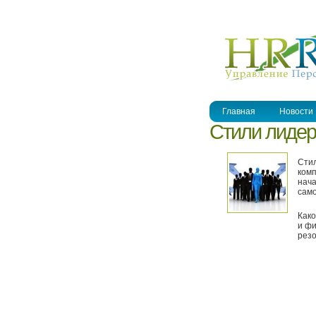
УПРАВЛЕНИЕ ПЕРСОНАЛОМ
Главная
Новости
Стили лидер
Стил
комп
нача
само
Како
и фи
резо