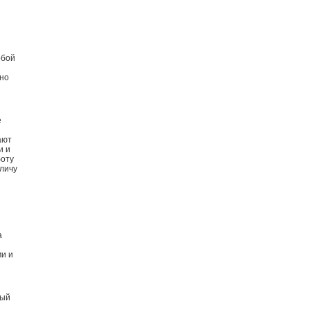
обой
жно
е
ают
и и
боту
аличу
а
ми и
ный