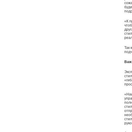
сожа
буде
подр
«К п
чтоб
друг
стил
реал
Так 
под
Важ
Эксп
стил
«гиб
прос
«Наи
упра
полн
стил
отпр
нео
стил
руко