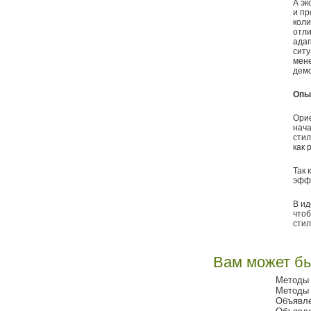
А эк
и пр
коли
отли
адап
ситу
мене
демо
Опы
Орие
нач
стил
как 
Так 
эффе
В ид
чтоб
стил
Вам может бы
Методы 
Методы 
Объявле