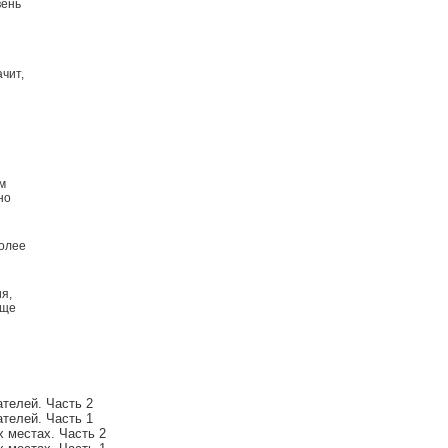
вень
чит,
м
но
более
я,
бще
телей. Часть 2
телей. Часть 1
 местах. Часть 2