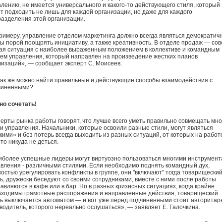
лению, не имеется универсального и какого-то действующего стиля, который
т подходить не лишь для каждой организации, но даже для каждого
азделения этой организации.
римеру, управление отделом маркетинга должно всегда являться демократич
ы порой поощрять инициативу, а также креативность. В отделе продаж — со
ая ситуация с наиболее выраженным положением в коллективе и командным
ем управления, который направлен на произведение жестких планов
изаций», — сообщает эксперт С. Моисеев.
как же можно найти правильные и действующие способы взаимодействия с
чиненными?
но сочетать!
ерты рынка работы говорят, что лучше всего уметь правильно совмещать мно
и управления. Начальники, которые освоили разные стили, могут являться
кими» и без потерь всегда выходить из разных ситуаций, от которых на работ
то никуда не деться.
более успешные лидеры могут виртуозно пользоваться многими инструмен
вления - различными стилями. Если необходимо поднять командный дух,
остью урегулировать конфликты в группе, они "включают" тогда товарищески
ь, дружески беседуют со своими сотрудниками, вместе с ними после работы
авляются в кафе или в бар. Но в разных кризисных ситуациях, когда крайне
бходимы грамотные распоряжения и направленные действия, товарищеский
ь выключается автоматом — и вот уже перед подчиненными стоит авторита
водитель, которого нереально ослушаться», — заявляет Е. Галочкина.