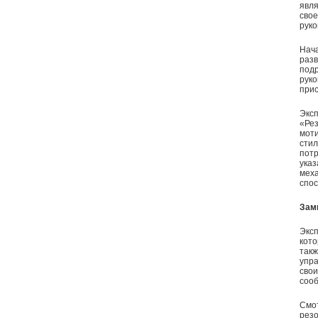
явля
свое
руко
Нача
разв
подр
руко
прис
Эксп
«Рез
моти
стил
потр
указ
меха
спос
Зам
Эксп
кото
такж
упра
свои
сооб
Смот
резо