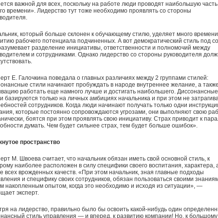
ется важной для всех, поскольку на работе люди проводят наибольшую часть
го времени». Лидерство тут тоже необходимо проявлять со стороны
водителя.
льник, который больше склонен к обучающему стилю, уделяет много времени
итию рабочего потенциала подчиненных. А вот демократический стиль под с
азумевает разделение инициативы, ответственности и полномочий между
водителем и сотрудниками. Однако лидерство со стороны руководителя дол
утствовать.
ерт Е. Галочкина поведала о главных различиях между 2 группами стилей:
онансные стили начинают пробуждать в народе внутреннее желание, а такж
вацию работать еще намного лучше и достигать наибольшего. Диссонансные
и базируются только на личных амбициях начальника и при этом не затрагив
ебностей сотрудников. Когда люди начинают получать только одни инструкци
ания, которые постоянно сопровождаются угрозами, они выполняют свою ра
нически, боятся при этом проявлять свою инициативу. Страх приводит к пар
обности думать. Чем будет сильнее страх, тем будет больше ошибок».
кнутое пространство
ерт М. Швоева считает, что начальник обязан иметь свой основной стиль, к
рому наиболее расположен в силу специфики своего воспитания, характера, 
е всех врожденных качеств. «При этом начальник, зная главные подходы
вления и специфику своих сотрудников, обязан пользоваться своими знания
м накопленным опытом, когда это необходимо и исходя из ситуации», —
щает эксперт.
ря на лидерство, правильно было бы освоить какой-нибудь один определен
нансный стиль управления — и вперед, к развитию компании! Но, к большому