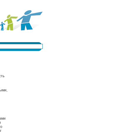
сть
ными,
ами
я
то
т