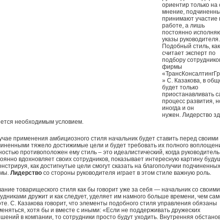
ориентир только на 
мнение, подчиненны
принимают участие 
работе, а лишь
постоянно исполня
указы руководителя.
Подобный стиль, как
считает эксперт по
подбору сотруднико
фирмы
«ТрансКонсалтингГ
» С. Казакова, в общ
будет только
приостанавливать с
процесс развития, н
иногда и он
нужен. Лидерство з
яется необходимым условием.
учае применения амбициозного стиля начальник будет ставить перед своими
иненными тяжело достижимые цели и будет требовать их полного воплощен
остью противоположен ему стиль – это идеалистический, когда руководитель
оянно вдохновляет своих сотрудников, показывает интересную картину буду
нстрируя, как достигнутые цели смогут сказать на благополучии подчиненных
мы.
Лидерство
со стороны руководителя играет в этом стиле важную роль.
ание товарищеского стиля как бы говорит уже за себя — начальник со своими
удниками дружит и как следует, уделяет им намного больше времени, чем са
те. С. Казакова говорит, что элементы подобного стиля управления обязаны
еняться, хотя бы и вместе с иными: «Если не поддерживать дружеских
шений в компании, то сотрудники просто будут уходить. Внутренняя обстано