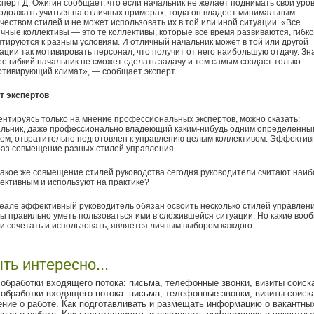
сперт Д. Ожигин сообщает, что если начальник не желает поднимать свой уро
одолжать учиться на отличных примерах, тогда он владеет минимальным
чеством стилей и не может использовать их в той или иной ситуации. «Все
чные коллективы — это те коллективы, которые все время развиваются, гибко
тируются к разным условиям. И отличный начальник может в той или другой
ации так мотивировать персонал, что получит от него наибольшую отдачу. Зна
е гибкий начальник не сможет сделать задачу и тем самым создаст только
тивирующий климат», — сообщает эксперт.
т экспертов
нтируясь только на мнение профессиональных экспертов, можно сказать:
альник, даже профессионально владеющий каким-нибудь одним определенны
ем, отвратительно подготовлен к управлению целым коллективом. Эффектив
раз совмещение разных стилей управления.
какое же совмещение стилей руководства сегодня руководители считают наи
ктивным и используют на практике?
еале эффективный руководитель обязан освоить несколько стилей управлени
ы правильно уметь пользоваться ими в сложившейся ситуации. Но какие воо
и сочетать и использовать, является личным выбором каждого.
ть интересно...
обработки входящего потока: письма, телефонные звонки, визиты соиска
обработки входящего потока: письма, телефонные звонки, визиты соиска
ние о работе. Как подготавливать и размещать информацию о вакантных