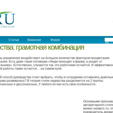
Статьи
Вакансии
Форум
ства: грамотная комбинация
ь управления воздействует на большое количество факторов процветания
ании. Есть даже такая поговорка «Люди приходят в фирму, а уходят от
льника». Естественно, случается так, что работники остаются. И эффективно
й работы также остается… на самом нуле.
й способ руководства стоит выбрать, чтобы и сотрудники оставались доволь
рма развивалась? В теории стили лидерства разделяются на 2 группы:
нансные и диссонансные. У любого из них есть свои особенности.
Основными признак
авторитарного стил
можно назвать то, ч
руководитель держи