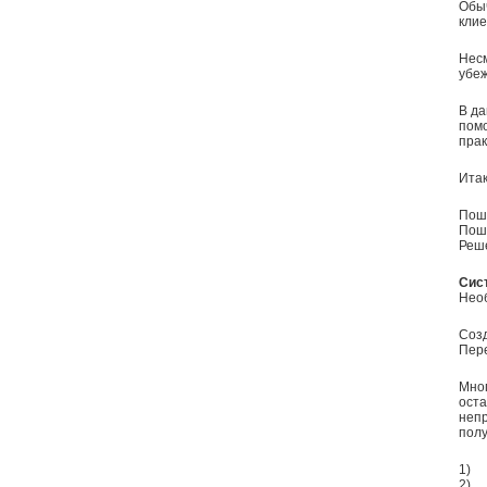
Обыч
клие
Несм
убеж
В да
помо
прак
Итак
Поша
Поша
Реше
Сис
Нео
Созд
Пере
Мног
оста
непр
полу
1) 
2) 