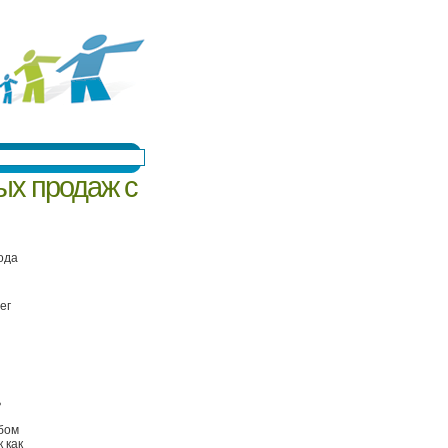
ых продаж с
ода
ег
ь
бом
 как