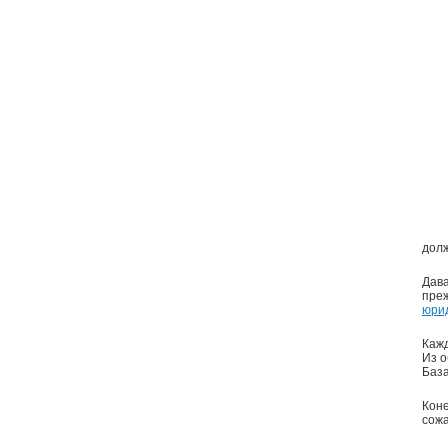
долж
Дава
преж
юри
Кажд
Из о
База
Коне
сожа