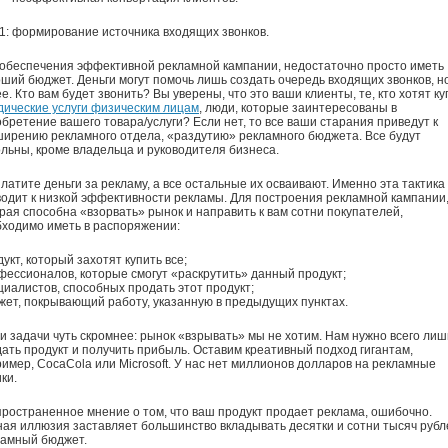
1: формирование источника входящих звонков.
обеспечения эффективной рекламной кампании, недостаточно просто иметь
ший бюджет. Деньги могут помочь лишь создать очередь входящих звонков, н
е. Кто вам будет звонить? Вы уверены, что это ваши клиенты, те, кто хотят ку
ические услуги физическим лицам
, люди, которые заинтересованы в
бретение вашего товара/услуги? Если нет, то все ваши старания приведут к
ирению рекламного отдела, «раздутию» рекламного бюджета. Все будут
льны, кроме владельца и руководителя бизнеса.
латите деньги за рекламу, а все остальные их осваивают. Именно эта тактика
одит к низкой эффективности рекламы. Для построения рекламной кампании
рая способна «взорвать» рынок и направить к вам сотни покупателей,
ходимо иметь в распоряжении:
укт, который захотят купить все;
ессионалов, которые смогут «раскрутить» данный продукт;
иалистов, способных продать этот продукт;
ет, покрывающий работу, указанную в предыдущих пунктах.
 задачи чуть скромнее: рынок «взрывать» мы не хотим. Нам нужно всего лиш
ать продукт и получить прибыль. Оставим креативный подход гигантам,
имер, CocaCola или Microsoft. У нас нет миллионов долларов на рекламные
ки.
ространенное мнение о том, что ваш продукт продает реклама, ошибочно.
ая иллюзия заставляет большинство вкладывать десятки и сотни тысяч рубл
ламный бюджет.