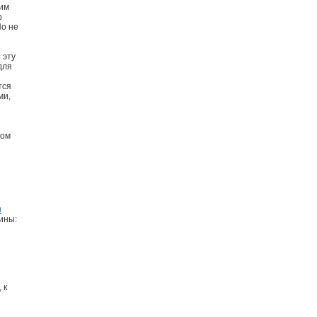
им
р
Но не
 эту
для
тся
ми,
ком
и
ины:
 к