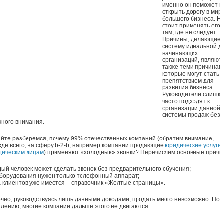
именно он поможет 
открыть дорогу в ми
большого бизнеса. 
стоит применять его
там, где не следует.
Причины, делающие
систему идеальной 
начинающих
организаций, являю
также теми причина
которые могут стать
препятствием для
развития бизнеса.
Руководители слиш
часто подходят к
организации данной
системы продаж без
ного внимания.
йте разберемся, почему 99% отечественных компаний (обратим внимание,
де всего, на сферу b-2-b, например компании продающие
юридические услуг
дическим лицам
) применяют «холодные» звонки? Перечислим основные прич
ый человек может сделать звонок без предварительного обучения;
борудования нужен только телефонный аппарат;
 клиентов уже имеется – справочник «Желтые страницы».
чно, руководствуясь лишь данными доводами, продать много невозможно. Но,
лению, многие компании дальше этого не двигаются.