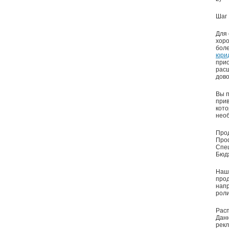
Шаг 
Для 
хоро
боле
юрид
прио
расш
дово
Вы п
прив
кото
необ
Прод
Проф
Спец
Бюдж
Наши
прод
напр
роли
Расп
Данн
рек