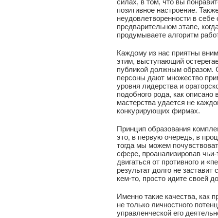
силах, в том, что вы понрави
позитивное настроение. Такж
неудовлетворенности в себе 
предварительном этапе, когд
продумываете алгоритм работ
Каждому из нас приятны внима
этим, выступающий остерега
публикой должным образом. 
персоны дают множество при
уровня лидерства и ораторск
подобного рода, как описано 
мастерства удается не каждому
конкурирующих фирмах.
Принцип образования комплек
это, в первую очередь, в про
тогда мы можем почувствова
сфере, проанализировав чьи-
двигаться от противного и «п
результат долго не заставит 
кем-то, просто идите своей до
Именно такие качества, как 
не только личностного потен
управленческой его деятельн