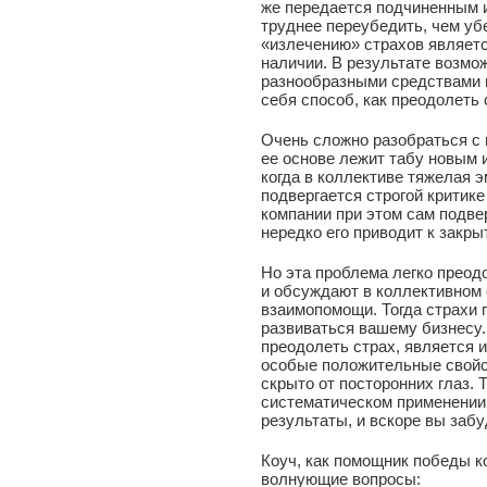
же передается подчиненным и
труднее переубедить, чем уб
«излечению» страхов являетс
наличии. В результате возмо
разнообразными средствами 
себя способ, как преодолеть 
Очень сложно разобраться с 
ее основе лежит табу новым 
когда в коллективе тяжелая 
подвергается строгой критик
компании при этом сам подве
нередко его приводит к закры
Но эта проблема легко преод
и обсуждают в коллективном 
взаимопомощи. Тогда страхи 
развиваться вашему бизнесу.
преодолеть страх, является
особые положительные свойс
скрыто от посторонних глаз.
систематическом применении
результаты, и вскоре вы забу
Коуч, как помощник победы к
волнующие вопросы: